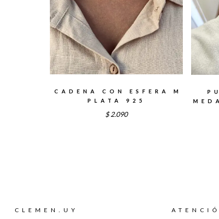
CADENA CON ESFERA M
P
PLATA 925
MED
$
2.090
CLEMEN.UY
ATENCIÓ