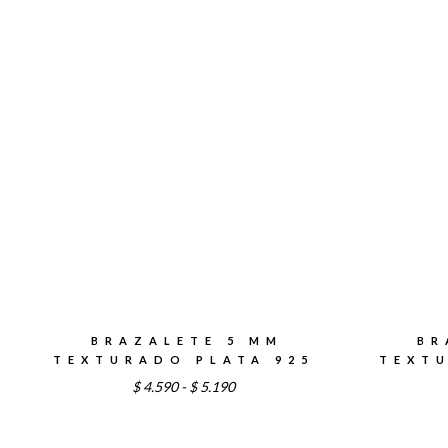
BRAZALETE 5 MM
BR
TEXTURADO PLATA 925
TEXTU
Rango
$
4.590
-
$
5.190
de
precios: