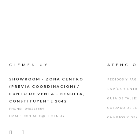
CLEMEN.UY
ATENCIÓ
SHOWROOM - ZONA CENTRO
PEDIDOS Y PA
(PREVIA COORDINACION) /
ENVÍOS Y ENT
PUNTO DE VENTA - BENDITA,
GUÍA DE TALLE
CONSTITUYENTE 2042
CUIDADO DE J
PHONE:
098215589
EMAIL:
CONTACTO@CLEMEN.UY
CAMBIOS Y DE