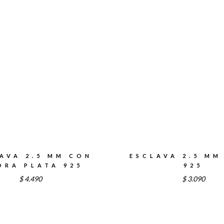
h
$
AVA 2.5 MM CON
ESCLAVA 2.5 MM
DRA PLATA 925
925
$
4.490
$
3.090