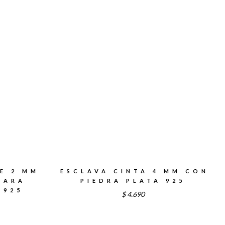
$4.190
hasta
$4.790
E 2 MM
ESCLAVA CINTA 4 MM CON
PARA
PIEDRA PLATA 925
 925
$
4.690