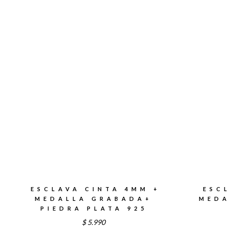
desde
$4.590
hasta
$5.190
ESCLAVA CINTA 4MM +
ESC
MEDALLA GRABADA+
MEDA
PIEDRA PLATA 925
$
5.990