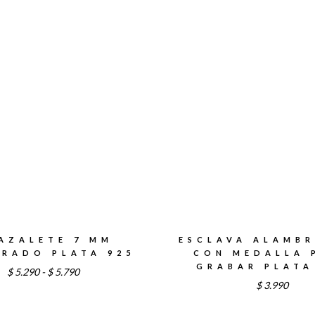
AZALETE 7 MM
ESCLAVA ALAMBR
RADO PLATA 925
CON MEDALLA 
GRABAR PLATA
Rango
$
5.290
-
$
5.790
$
3.990
de
precios: