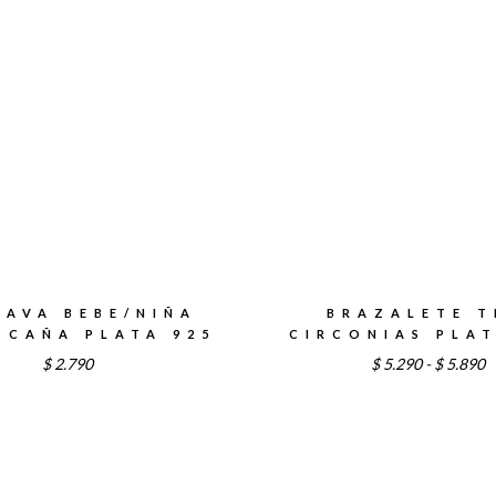
LAVA BEBE/NIÑA
BRAZALETE T
 CAÑA PLATA 925
CIRCONIAS PLAT
R
$
2.790
$
5.290
-
$
5.890
d
p
d
$