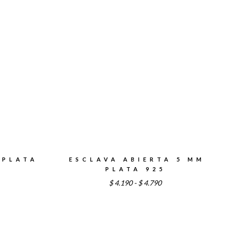
$2.990
asta
hasta
5.890
$3.190
 PLATA
ESCLAVA ABIERTA 5 MM
PLATA 925
Rango
$
4.190
-
$
4.790
de
precios:
desde