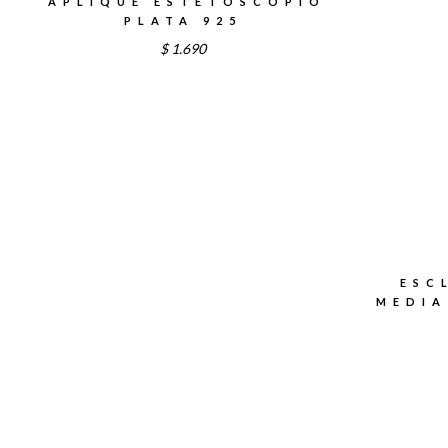
APLIQUE ESTETOSCOPIO
PLATA 925
$
1.690
ESC
MEDIA