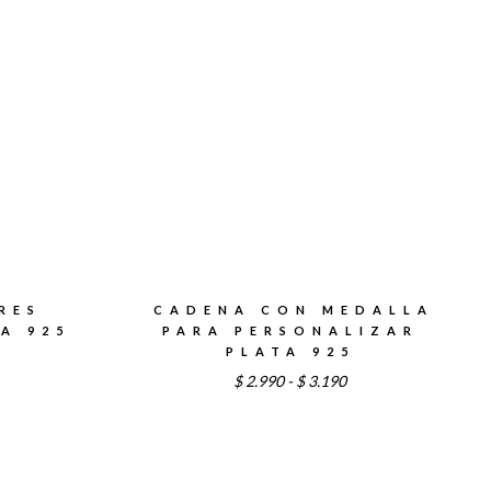
RES
CADENA CON MEDALLA
A 925
PARA PERSONALIZAR
PLATA 925
ango
Rango
$
2.990
-
$
3.190
e
de
recios:
precios:
esde
desde
5.290