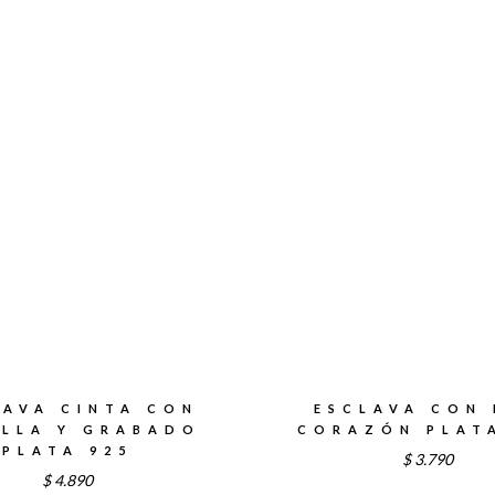
desde
$5.290
hasta
$5.790
LAVA CINTA CON
ESCLAVA CON 
LLA Y GRABADO
CORAZÓN PLAT
PLATA 925
$
3.790
$
4.890