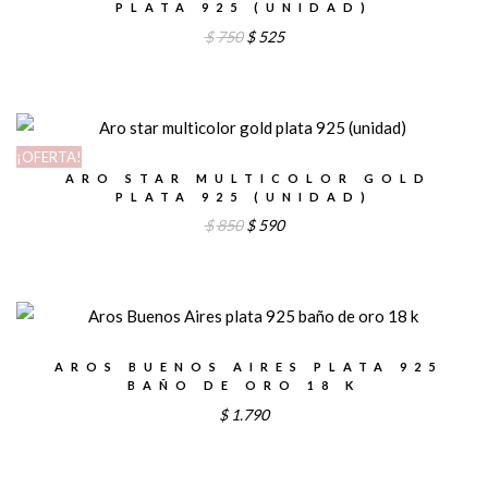
PLATA 925 (UNIDAD)
El
El
$
750
$
525
precio
precio
original
actual
era:
es:
$750.
$525.
¡OFERTA!
ARO STAR MULTICOLOR GOLD
PLATA 925 (UNIDAD)
El
El
$
850
$
590
precio
precio
original
actual
era:
es:
$850.
$590.
AROS BUENOS AIRES PLATA 925
BAÑO DE ORO 18 K
$
1.790