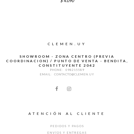
$
4.090
CLEMEN.UY
SHOWROOM - ZONA CENTRO (PREVIA
COORDINACION) / PUNTO DE VENTA - BENDITA,
CONSTITUYENTE 2042
PHONE:
098215589
EMAIL:
CONTACTO@CLEMEN.UY
ATENCIÓN AL CLIENTE
PEDIDOS Y PAGOS
ENVÍOS Y ENTREGAS