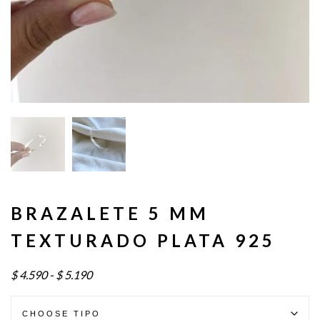
BRAZALETE 5 MM
TEXTURADO PLATA 925
Rango
$
4.590
-
$
5.190
de
precios: