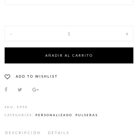
desde
$4.590
hasta
$5.190
-
+
AÑADIR AL CARRITO
ADD TO WISHLIST
SKU:
EP50
CATEGORÍAS:
PERSONALIZADO
,
PULSERAS
DESCRIPCIÓN
DETAILS