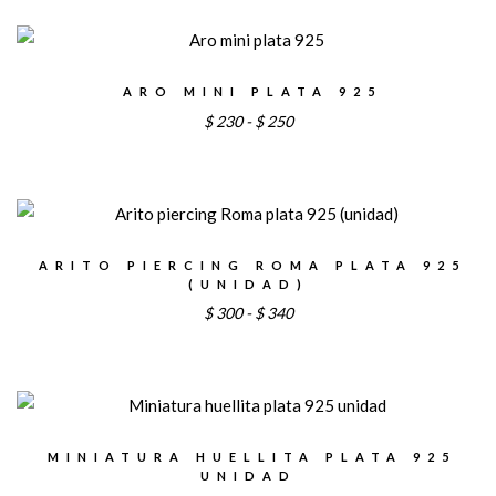
ARO MINI PLATA 925
Rango
$
230
-
$
250
de
precios:
desde
$230
hasta
ARITO PIERCING ROMA PLATA 925
(UNIDAD)
$250
Rango
$
300
-
$
340
de
precios:
desde
$300
hasta
MINIATURA HUELLITA PLATA 925
UNIDAD
$340