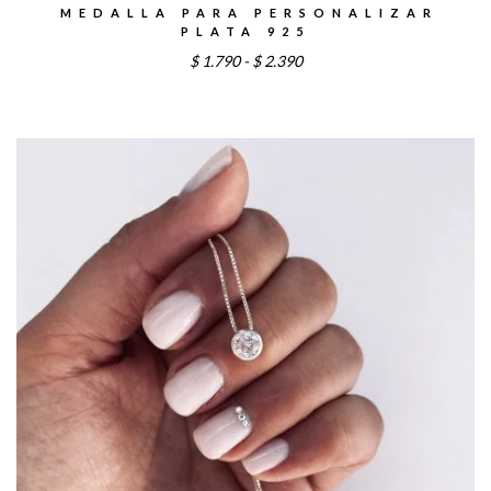
MEDALLA PARA PERSONALIZAR
PLATA 925
Rango
$
1.790
-
$
2.390
de
precios:
desde
$1.790
hasta
$2.390