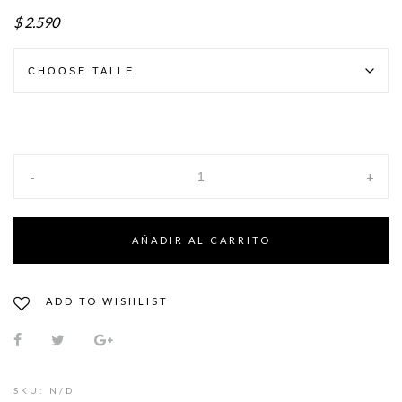
$
2.590
-
+
AÑADIR AL CARRITO
ADD TO WISHLIST
SKU:
N/D