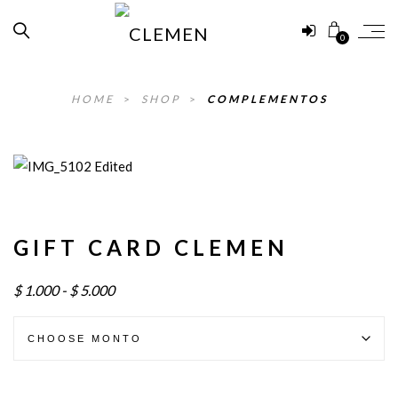
0
HOME
>
SHOP
>
COMPLEMENTOS
GIFT CARD CLEMEN
Rango
$
1.000
-
$
5.000
de
precios:
desde
$1.000