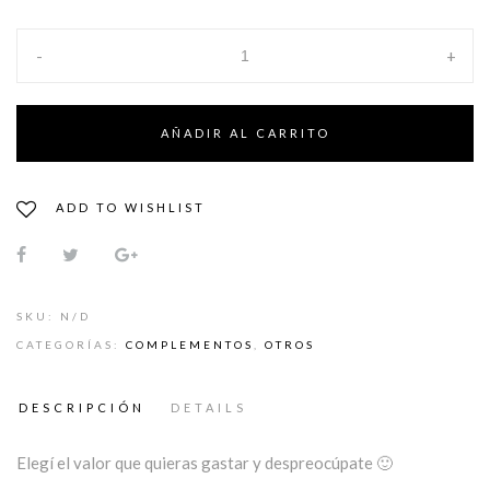
hasta
$5.000
-
+
AÑADIR AL CARRITO
ADD TO WISHLIST
SKU:
N/D
CATEGORÍAS:
COMPLEMENTOS
,
OTROS
DESCRIPCIÓN
DETAILS
Elegí el valor que quieras gastar y despreocúpate 🙂