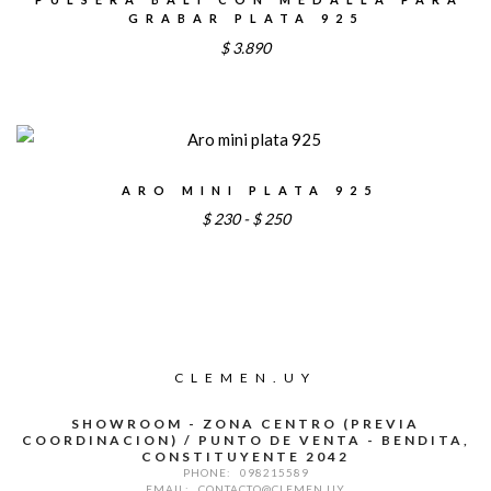
GRABAR PLATA 925
$
3.890
ARO MINI PLATA 925
Rango
$
230
-
$
250
de
precios:
desde
$230
hasta
CLEMEN.UY
$250
SHOWROOM - ZONA CENTRO (PREVIA
COORDINACION) / PUNTO DE VENTA - BENDITA,
CONSTITUYENTE 2042
PHONE:
098215589
EMAIL:
CONTACTO@CLEMEN.UY