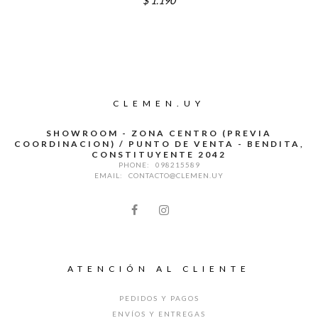
$
1.190
CLEMEN.UY
SHOWROOM - ZONA CENTRO (PREVIA
COORDINACION) / PUNTO DE VENTA - BENDITA,
CONSTITUYENTE 2042
PHONE:
098215589
EMAIL:
CONTACTO@CLEMEN.UY
ATENCIÓN AL CLIENTE
PEDIDOS Y PAGOS
ENVÍOS Y ENTREGAS