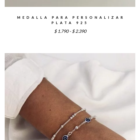
MEDALLA PARA PERSONALIZAR
PLATA 925
Rango
$
1.790
-
$
2.390
de
precios:
desde
$1.790
hasta
$2.390