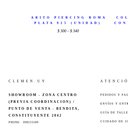
ARITO PIERCING ROMA
CO
PLATA 925 (UNIDAD)
CON
Rango
$
300
-
$
340
de
precios:
desde
$300
hasta
$340
CLEMEN.UY
ATENCI
SHOWROOM - ZONA CENTRO
PEDIDOS Y PA
(PREVIA COORDINACION) /
ENVÍOS Y ENT
PUNTO DE VENTA - BENDITA,
GUÍA DE TALL
CONSTITUYENTE 2042
CUIDADO DE J
PHONE:
098215589