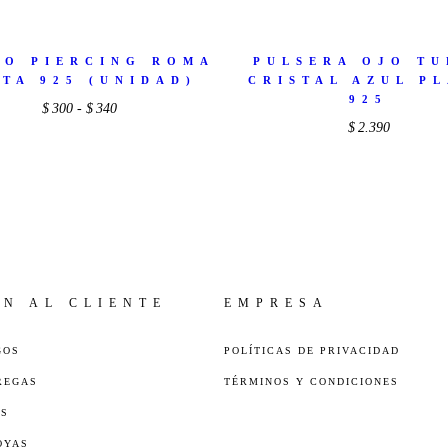
TO PIERCING ROMA
PULSERA OJO T
ATA 925 (UNIDAD)
CRISTAL AZUL P
925
Rango
$
300
-
$
340
$
2.390
de
precios:
desde
$300
hasta
$340
ÓN AL CLIENTE
EMPRESA
GOS
POLÍTICAS DE PRIVACIDAD
REGAS
TÉRMINOS Y CONDICIONES
ES
OYAS