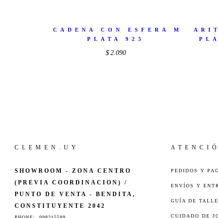
CADENA CON ESFERA M
ARI
PLATA 925
PL
$
2.090
CLEMEN.UY
ATENCI
SHOWROOM - ZONA CENTRO
PEDIDOS Y PA
(PREVIA COORDINACION) /
ENVÍOS Y ENT
PUNTO DE VENTA - BENDITA,
GUÍA DE TALL
CONSTITUYENTE 2042
CUIDADO DE J
PHONE:
098215589