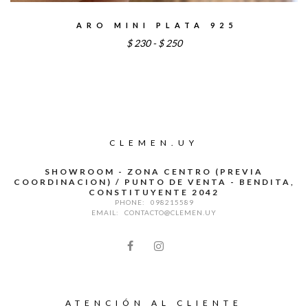
ARO MINI PLATA 925
Rango
$
230
-
$
250
de
precios:
desde
$230
hasta
CLEMEN.UY
$250
SHOWROOM - ZONA CENTRO (PREVIA
COORDINACION) / PUNTO DE VENTA - BENDITA,
CONSTITUYENTE 2042
PHONE:
098215589
EMAIL:
CONTACTO@CLEMEN.UY
ATENCIÓN AL CLIENTE